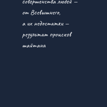
совершенства людей —
от Всевышнего,
а их недостатки —
результат происков
шайтана