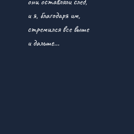
они оставляли след,
и я, благодаря им,
стремился все выше
и дальше...