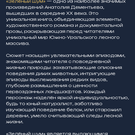
«Зелёный шум»
— одно из наиболее значимых
произведений Анатолия Дементьева,
вышедших в середине XX века. Это
уникальная книга, объединяющая элементы
художественного романа и документальной
прозы, раскрывающая перед читателями
уникальный мир Южно-Уральского лесного
массива.
Сюжет насыщен увлекательными эпизодами,
знакомящими читателя с повседневной
жизнью природы: захватывающие описания
поведения диких животных, интригующие
эпизоды выслеживания редких видов,
глубокие размышления о ценности
первозданных ландшафтов. Каждый
персонаж наделён яркой индивидуальностью,
будь то юный натуралист, заботливо
изучающий поведение белок, или старожил
деревни, умело считывающий следы лесной
жизни.
«Зелёный шум» является выдающимся